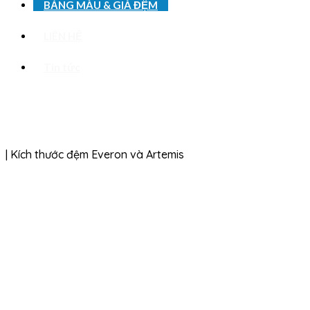
BẢNG MÀU & GIÁ ĐỆM
LIÊN HỆ
Tin tức
| Kích thước đệm Everon và Artemis