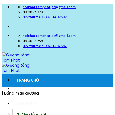
Skip
noithattamphatjsc@gmail.com
to
08:00 - 17:30
content
0979487587 - 0931487587
noithattamphatjsc@gmail.com
08:00 - 17:30
0979487587 - 0931487587
TRANG CHỦ
GIỚI THIỆU
| Bảng màu giường
SẢN PHẨM
Giường tầng sắt