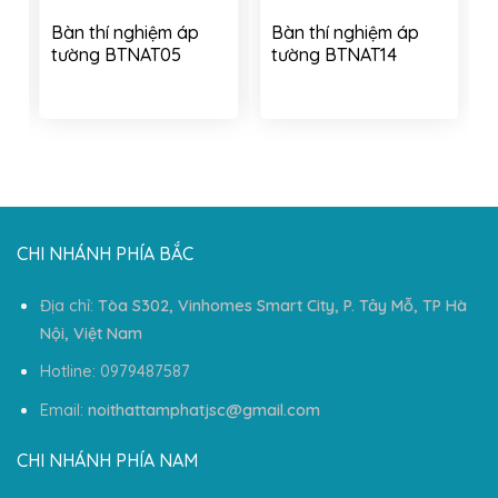
g
Bàn thí nghiệm áp
Bàn thí nghiệm áp
tường BTNAT05
tường BTNAT14
CHI NHÁNH PHÍA BẮC
Địa chỉ:
Tòa S302, Vinhomes Smart City, P. Tây Mỗ, TP Hà
Nội, Việt Nam
Hotline: 0979487587
Email:
noithattamphatjsc@gmail.com
CHI NHÁNH PHÍA NAM