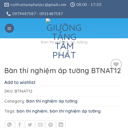
Skip
noithattamphatjsc@gmail.com
08:00 - 17:30
to
0979487587 - 0931487587
content
Bàn thí nghiệm áp tường
Bàn thí nghiệm áp tường BTNAT12
Add to
wishlist
Add to wishlist
SKU:
BTNAT12
Category:
Bàn thí nghiệm áp tường
Tags:
bàn thí nghiệm
,
bàn thí nghiệm áp tường