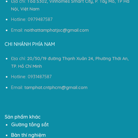
Địa chỉ:
Tòa S302, Vinhomes Smart City, P. Tây Mỗ, TP Hà
Nội, Việt Nam
Hotline: 0979487587
Email:
noithattamphatjsc@gmail.com
CHI NHÁNH PHÍA NAM
Địa chỉ:
20/50/19 đường Thạnh Xuân 24, Phường Thới An,
TP. Hồ Chí Minh
Hotline: 0931487587
Email:
tamphat.cntphcm@gmail.com
Sản phẩm khác
Giường tầng sắt
Bàn thí nghiệm