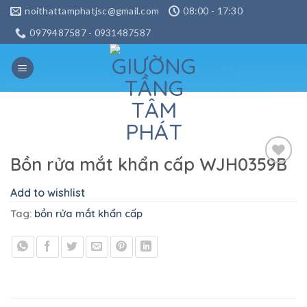
Skip
noithattamphatjsc@gmail.com
08:00 - 17:30
to
0979487587 - 0931487587
content
Bồn rửa mắt khẩn cấp WJH0359B
Add to
wishlist
Add to wishlist
Tag:
bồn rửa mắt khẩn cấp