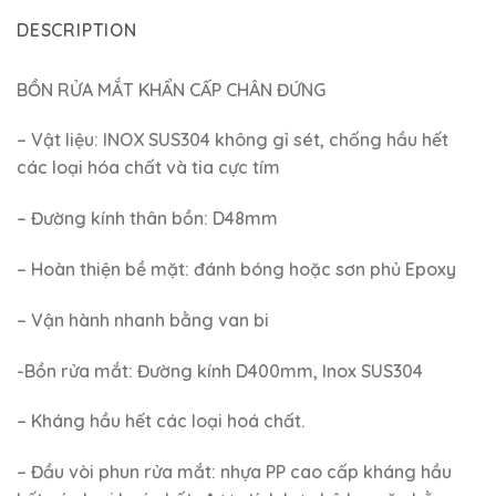
DESCRIPTION
BỒN RỬA MẮT KHẨN CẤP CHÂN ĐỨNG
– Vật liệu: INOX SUS304 không gỉ sét, chống hầu hết
các loại hóa chất và tia cực tím
– Đường kính thân bồn: D48mm
– Hoàn thiện bề mặt: đánh bóng hoặc sơn phủ Epoxy
– Vận hành nhanh bằng van bi
-Bồn rửa mắt: Đường kính D400mm, Inox SUS304
– Kháng hầu hết các loại hoá chất.
– Đầu vòi phun rửa mắt: nhựa PP cao cấp kháng hầu