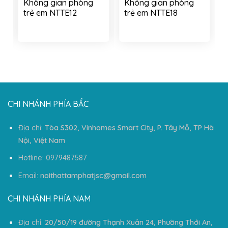
Không gian phòng
Không gian phòng
trẻ em NTTE12
trẻ em NTTE18
CHI NHÁNH PHÍA BẮC
Địa chỉ:
Tòa S302, Vinhomes Smart City, P. Tây Mỗ, TP Hà
Nội, Việt Nam
Hotline: 0979487587
Email:
noithattamphatjsc@gmail.com
CHI NHÁNH PHÍA NAM
Địa chỉ:
20/50/19 đường Thạnh Xuân 24, Phường Thới An,