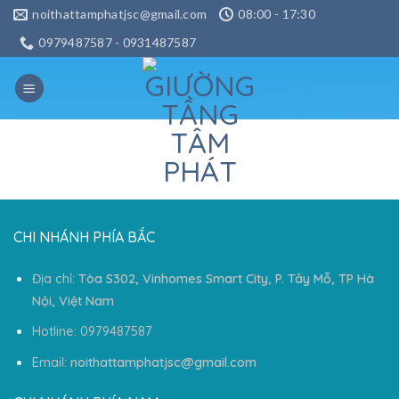
Skip
noithattamphatjsc@gmail.com
08:00 - 17:30
to
0979487587 - 0931487587
content
CHI NHÁNH PHÍA BẮC
Địa chỉ:
Tòa S302, Vinhomes Smart City, P. Tây Mỗ, TP Hà
Nội, Việt Nam
Hotline: 0979487587
Email:
noithattamphatjsc@gmail.com