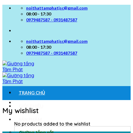
Skip
noithattamphatjsc@gmail.com
to
08:00 - 17:30
content
0979487587 - 0931487587
noithattamphatjsc@gmail.com
08:00 - 17:30
0979487587 - 0931487587
TRANG CHỦ
GIỚI THIỆU
My wishlist
SẢN PHẨM
No products added to the wishlist
Giường tầng sắt