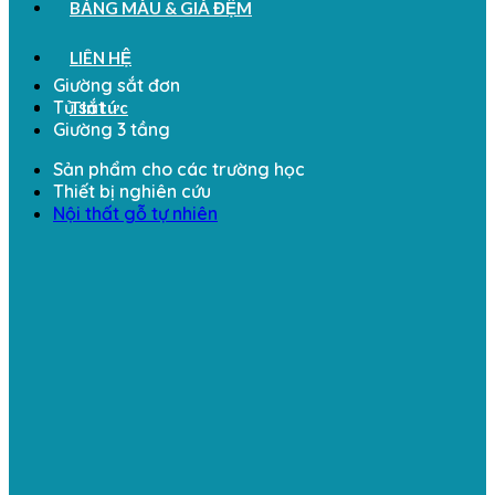
BẢNG MÀU & GIÁ ĐỆM
LIÊN HỆ
Giường sắt đơn
Tủ sắt
Tin tức
Giường 3 tầng
Sản phẩm cho các trường học
Thiết bị nghiên cứu
Nội thất gỗ tự nhiên