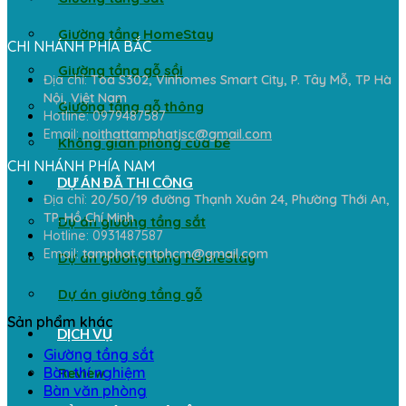
Giường tầng HomeStay
CHI NHÁNH PHÍA BẮC
Giường tầng gỗ sồi
Địa chỉ:
Tòa S302, Vinhomes Smart City, P. Tây Mỗ, TP Hà
Nội, Việt Nam
Giường tầng gỗ thông
Hotline: 0979487587
Email:
noithattamphatjsc@gmail.com
Không gian phòng của bé
CHI NHÁNH PHÍA NAM
DỰ ÁN ĐÃ THI CÔNG
Địa chỉ:
20/50/19 đường Thạnh Xuân 24, Phường Thới An,
TP. Hồ Chí Minh
Dự án giường tầng sắt
Hotline: 0931487587
Email:
tamphat.cntphcm@gmail.com
Dự án giường tầng HomeStay
Dự án giường tầng gỗ
Sản phẩm khác
DỊCH VỤ
Giường tầng sắt
Bàn thí nghiệm
Review
Bàn văn phòng