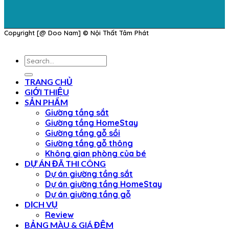
Copyright [@ Doo Nam] © Nội Thất Tâm Phát
Search
for:
TRANG CHỦ
GIỚI THIỆU
SẢN PHẨM
Giường tầng sắt
Giường tầng HomeStay
Giường tầng gỗ sồi
Giường tầng gỗ thông
Không gian phòng của bé
DỰ ÁN ĐÃ THI CÔNG
Dự án giường tầng sắt
Dự án giường tầng HomeStay
Dự án giường tầng gỗ
DỊCH VỤ
Review
BẢNG MÀU & GIÁ ĐỆM