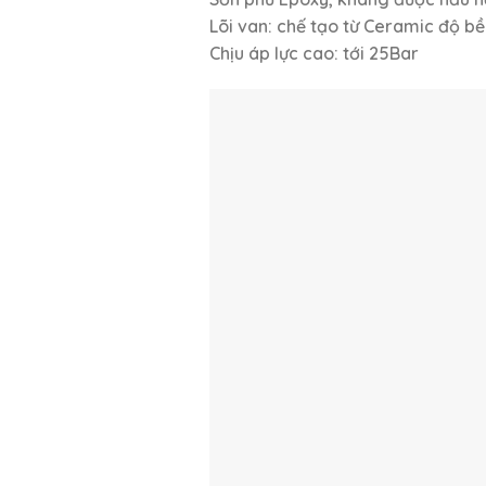
Lõi van: chế tạo từ Ceramic độ b
Chịu áp lực cao: tới 25Bar