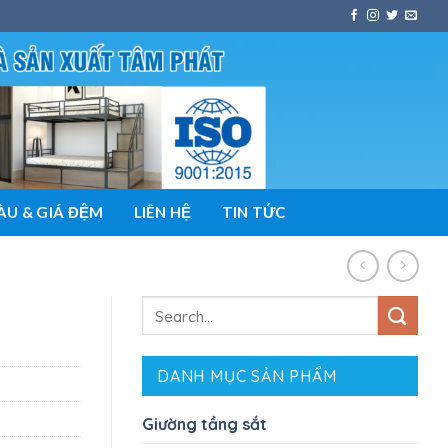
U & GIÁ ĐỆM
LIÊN HỆ
TIN TỨC
DANH MỤC SẢN PHẨM
Giường tầng sắt