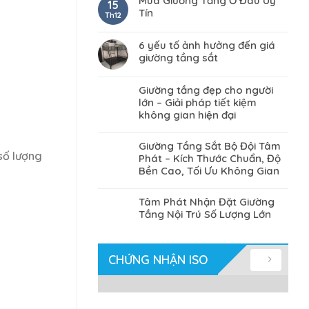
Mua Giường Tầng Ở Đâu Uy
15
Tín
Th12
6 yếu tố ảnh hưởng đến giá
giường tầng sắt
Giường tầng đẹp cho người
lớn – Giải pháp tiết kiệm
không gian hiện đại
Giường Tầng Sắt Bộ Đội Tâm
 số lượng
Phát – Kích Thước Chuẩn, Độ
Bền Cao, Tối Ưu Không Gian
Tâm Phát Nhận Đặt Giường
Tầng Nội Trú Số Lượng Lớn
CHỨNG NHẬN ISO