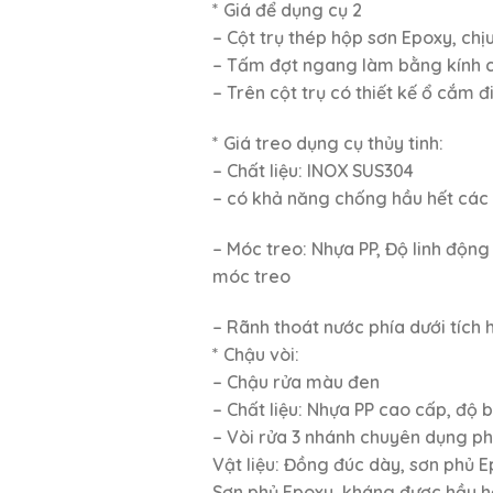
* Giá để dụng cụ 2
– Cột trụ thép hộp sơn Epoxy, ch
– Tấm đợt ngang làm bằng kính cư
– Trên cột trụ có thiết kế ổ cắm đi
* Giá treo dụng cụ thủy tinh:
– Chất liệu: INOX SUS304
– có khả năng chống hầu hết các
– Móc treo: Nhựa PP, Độ linh động 
móc treo
– Rãnh thoát nước phía dưới tích
* Chậu vòi:
– Chậu rửa màu đen
– Chất liệu: Nhựa PP cao cấp, độ
– Vòi rửa 3 nhánh chuyên dụng p
Vật liệu: Đồng đúc dày, sơn phủ 
Sơn phủ Epoxy, kháng được hầu hế