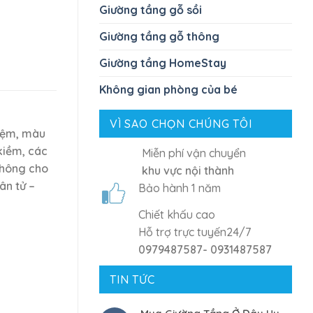
Giường tầng gỗ sồi
Giường tầng gỗ thông
Giường tầng HomeStay
Không gian phòng của bé
VÌ SAO CHỌN CHÚNG TÔI
hiệm, màu
kiềm, các
Miễn phí vận chuyển
không cho
khu vực nội thành
ân tử –
Bảo hành 1 năm
Chiết khấu cao
Hỗ trợ trực tuyến24/7
0979487587- 0931487587
TIN TỨC