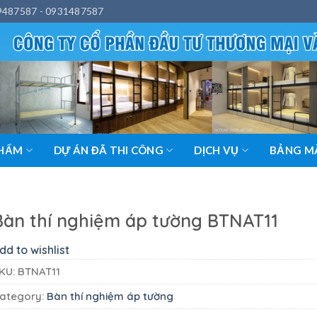
9487587 - 0931487587
PHẨM
DỰ ÁN ĐÃ THI CÔNG
DỊCH VỤ
BẢNG MÀ
Bàn thí nghiệm áp tường BTNAT11
dd to wishlist
KU:
BTNAT11
ategory:
Bàn thí nghiệm áp tường