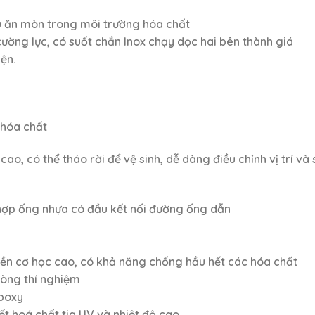
ịu ăn mòn trong môi trường hóa chất
ờng lực, có suốt chắn Inox chạy dọc hai bên thành giá
ện.
 hóa chất
cao, có thể tháo rời để vệ sinh, dễ dàng điều chỉnh vị trí và
 hợp ống nhựa có đầu kết nối đường ống dẫn
 bền cơ học cao, có khả năng chống hầu hết các hóa chất
hòng thí nghiệm
Epoxy
t hoá chất,tia UV và nhiệt độ cao