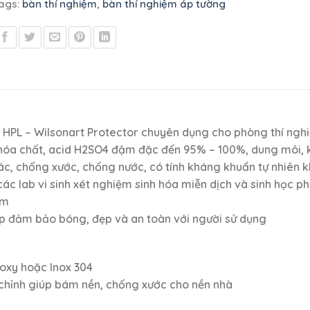
ags:
bàn thí nghiệm
,
bàn thí nghiệm áp tường
 HPL – Wilsonart Protector chuyên dụng cho phòng thí ng
 hóa chất, acid H2SO4 đậm đặc đến 95% – 100%, dung môi, 
c, chống xước, chống nước, có tính kháng khuẩn tự nhiên 
 các lab vi sinh xét nghiệm sinh hóa miễn dịch và sinh học ph
mm
ệp đảm bảo bóng, đẹp và an toàn với người sử dụng
poxy hoặc Inox 304
 chỉnh giúp bám nền, chống xước cho nền nhà