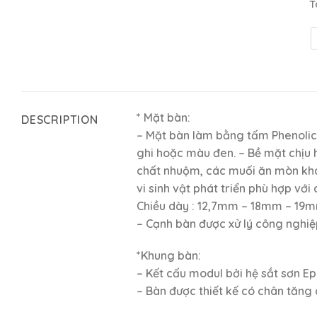
T
* Mặt bàn:
DESCRIPTION
– Mặt bàn làm bằng tấm Phenolic
ghi hoặc màu đen. – Bề mặt chịu
chất nhuộm, các muối ăn mòn khá
vi sinh vật phát triển phù hợp với
Chiều dày : 12,7mm – 18mm – 19
– Cạnh bàn được xử lý công nghi
*Khung bàn:
– Kết cấu modul bởi hệ sắt sơn E
– Bàn được thiết kế có chân tăng