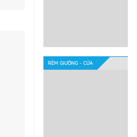
RÈM GIƯỜNG - CỬA