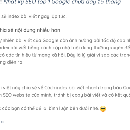
c:
Nhật ký SEO top 1 Google chưa đầy 1.5 tháng
e sẽ index bài viết ngay lập tức.
hia sẻ nội dung nhiều hơn
ự nhiên bài viết của Google còn ảnh hưởng bởi tốc độ cập nh
ndex bài viết bằng cách cập nhật nội dung thường xuyên để
có các tín hiệu từ mạng xã hội. Đây là lý giải vì sao các 
g diễn ra.
i viết này chia sẻ về
Cách index bài viết nhanh trong bão G
h SEO website của mình, tránh bị copy bài viết và có kết qu
 các bạn có thể để lại bình luận bên dưới nhé.
eo