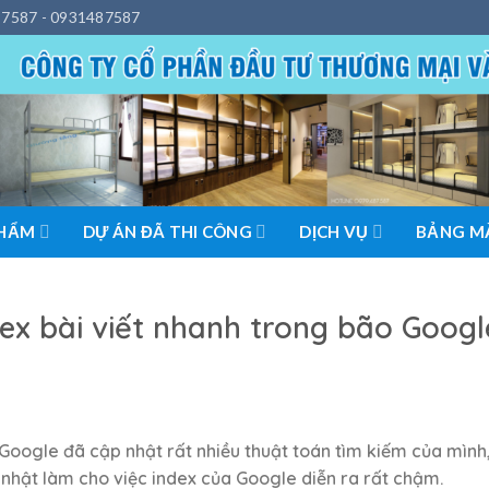
7587 - 0931487587
PHẨM
DỰ ÁN ĐÃ THI CÔNG
DỊCH VỤ
BẢNG MÀ
ex bài viết nhanh trong bão Goog
oogle đã cập nhật rất nhiều thuật toán tìm kiếm của mình
 nhật làm cho việc index của Google diễn ra rất chậm.