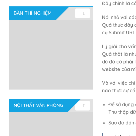
Đây chính là 
BÀN THÍ NGHIỆM
Nói nhỏ với cá
Quả thực đây c
cụ Submit URL 
Lý giải cho vấ
Quả thật là nh
dù đó có phải 
website của mì
Và với việc ch
nào thực sự cầ
Để sử dụng 
NỘI THẤT VĂN PHÒNG
Thu thập dữ
Sau đó dán 