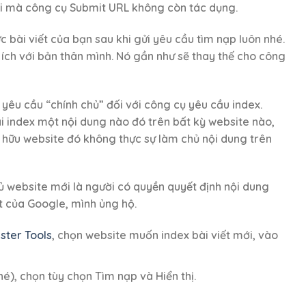
hi mà công cụ Submit URL không còn tác dụng.
c bài viết của bạn sau khi gửi yêu cầu tìm nạp luôn nhé.
ích với bản thân mình. Nó gần như sẽ thay thế cho công
êu cầu “chính chủ” đối với công cụ yêu cầu index.
ái index một nội dung nào đó trên bất kỳ website nào,
ở hữu website đó không thực sự làm chủ nội dung trên
ủ website mới là người có quyền quyết định nội dung
t của Google, mình ủng hộ.
ter Tools
, chọn website muốn index bài viết mới, vào
), chọn tùy chọn Tìm nạp và Hiển thị.