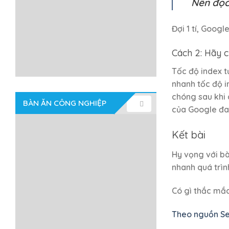
Nên đọ
Đợi 1 tí, Googl
Cách 2: Hãy c
Tốc độ index t
nhanh tốc độ i
chóng sau khi 
BÀN ĂN CÔNG NGHIỆP
của Google đan
Kết bài
Hy vọng với bà
nhanh quá trìn
Có gì thắc mắc
Theo nguồn S