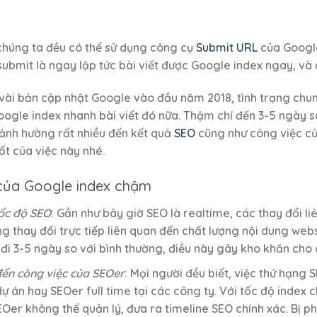
 chúng ta đều có thể sử dụng công cụ
Submit URL
của Google 
submit là ngay lập tức bài viết được Google index ngay, và đ
 vài bản cập nhật Google vào đầu năm 2018, tình trạng chung
ogle index nhanh bài viết đó nữa. Thậm chí đến 3-5 ngày s
ảnh hưởng rất nhiều đến kết quả
SEO
cũng như công việc củ
t của việc này nhé.
của Google index chậm
ốc độ SEO
: Gần như bây giờ SEO là realtime, các thay đổi l
ng thay đổi trực tiếp liên quan đến chất lượng nội dung we
đi 3-5 ngày so với bình thường, điều này gây kho khăn cho 
ến công việc của SEOer
: Mọi người đều biết, việc thứ hạng
ự án hay SEOer full time tại các công ty. Với tốc độ index 
Oer không thể quản lý, đưa ra timeline SEO chính xác. Bị ph