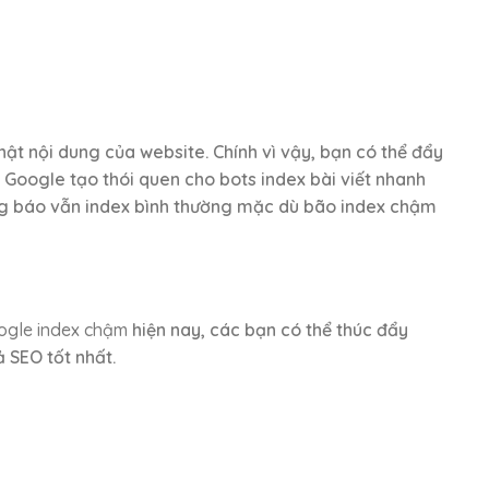
ật nội dung của website. Chính vì vậy, bạn có thể đẩy
 Google tạo thói quen cho bots index bài viết nhanh
trang báo vẫn index bình thường mặc dù bão index chậm
oogle index chậm
hiện nay, các bạn có thể thúc đẩy
ả SEO tốt nhất.