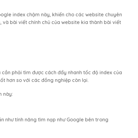
 Google index chậm này, khiến cho các website chuyên
, và bài viết chính chủ của website kia thành bài viết
a cần phải tìm được cách đẩy nhanh tốc độ index của
ốt hơn so với các đồng nghiệp còn lại.
m này:
ần như tính năng tìm nạp như Google bên trong