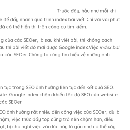
Trước đây, hầu như mỗi khi
để đẩy nhanh quá trình index bài viết. Chỉ vài vài phút
ã có thể hiển thị trên công cụ tìm kiếm.
 của các SEOer, là sau khi viết bài, thì không cách
au thì bài viết đó mới được Google index.Việc
index bài
a các SEOer. Chúng ta cùng tìm hiểu về những ảnh
iên tục trong SEO ảnh hưởng liên tục đến kết quả SEO.
bsite. Google index chậm khiến tốc độ SEO của website
các SEOer.
 SEO ảnh hưởng rất nhiều đến công việc của SEOer, dù là
chậm, việc thúc đẩy top cũng trở nên chậm hơn, điều
ạt, bị cho nghỉ việc vào lúc này là gần như có thể xảy