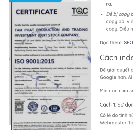
ra.
Dễ bị copy b
copy bài viế
copy. Điều 
Đọc thêm:
SEO
Cách inde
Để giải quyết 
Google hơn. Ai
Mình xin chia 
Cách 1: Sử d
Có lẽ do tính 
Webmaster Too