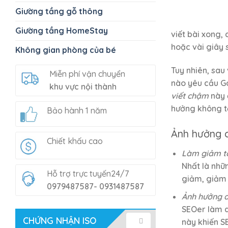
Giường tầng gỗ thông
Giường tầng HomeStay
viết bài xong,
hoặc vài giây 
Không gian phòng của bé
Tuy nhiên, sau
Miễn phí vận chuyển
nào yêu cầu Go
khu vực nội thành
viết chậm
này 
hưởng không tố
Bảo hành 1 năm
Ảnh hưởng 
Chiết khấu cao
Làm giảm t
Nhất là nhữ
Hỗ trợ trực tuyến24/7
giảm, giảm 
0979487587- 0931487587
Ảnh hưởng đ
SEOer làm d
CHỨNG NHẬN ISO
này khiến SE