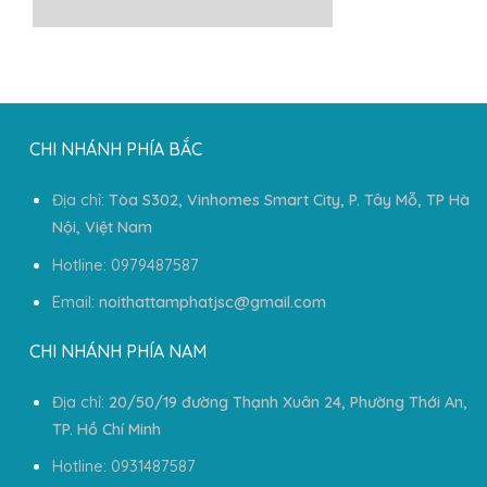
CHI NHÁNH PHÍA BẮC
Địa chỉ:
Tòa S302, Vinhomes Smart City, P. Tây Mỗ, TP Hà
Nội, Việt Nam
Hotline: 0979487587
Email:
noithattamphatjsc@gmail.com
CHI NHÁNH PHÍA NAM
Địa chỉ:
20/50/19 đường Thạnh Xuân 24, Phường Thới An,
TP. Hồ Chí Minh
Hotline: 0931487587