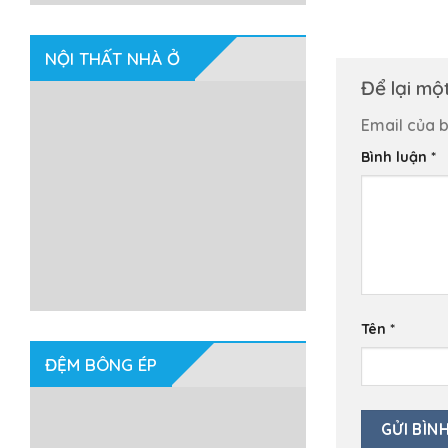
NỘI THẤT NHÀ Ở
Để lại mộ
Email của b
Bình luận
*
Tên
*
ĐỆM BÔNG ÉP