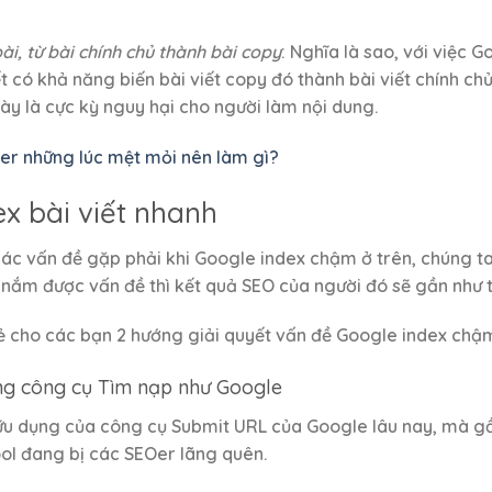
ài, từ bài chính chủ thành bài copy
: Nghĩa là sao, với việc
t có khả năng biến bài viết copy đó thành bài viết chính chủ
này là cực kỳ nguy hại cho người làm nội dung.
er những lúc mệt mỏi nên làm gì?
x bài viết nhanh
các vấn đề gặp phải khi Google index chậm ở trên, chúng t
 nắm được vấn đề thì kết quả SEO của người đó sẽ gần như t
sẻ cho các bạn 2 hướng giải quyết vấn đề Google index chậ
ụng công cụ Tìm nạp như Google
hữu dụng của công cụ Submit URL của Google lâu nay, mà g
l đang bị các SEOer lãng quên.