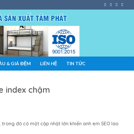
U & GIÁ ĐỆM
LIÊN HỆ
TIN TỨC
le index chậm
, trong đó có một cập nhật lớn khiến anh em SEO lao