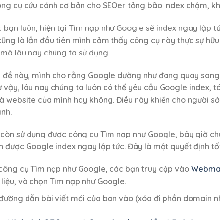
công cụ cứu cánh cơ bản cho SEOer tỏng bão index chậm, k
c bạn luôn, hiện tại Tìm nạp như Google sẽ index ngay lập tứ
ũng là lần đầu tiên mình cảm thấy công cụ này thực sự hữu 
mà lâu nay chúng ta sử dụng.
n đề này, mình cho rằng Google dường như đang quay sang y
ư vậy, lâu nay chúng ta luôn có thể yêu cầu Google index, t
là website của mình hay không. Điều này khiến cho người s
nh.
ỉ còn sử dụng được công cụ Tìm nạp như Google, bây giờ ch
n được Google index ngay lập tức. Đây là một quyết định tố
công cụ Tìm nạp như Google, các bạn truy cập vào
Webmas
 liệu, và chọn Tìm nạp như Google.
đường dẫn bài viết mới của bạn vào (xóa đi phần domain nhé