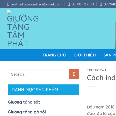
Skip
noithattamphatjsc@gmail.com
08:00 - 17:30
097948
to
content
TRANG CHỦ
GIỚI THIỆU
SẢN 
TIN TỨC 24H
Search
Cách ind
for:
DANH MỤC SẢN PHẨM
Giường tầng sắt
Đầu năm 2018 G
Giường tầng gỗ sồi
đao, đó là cập