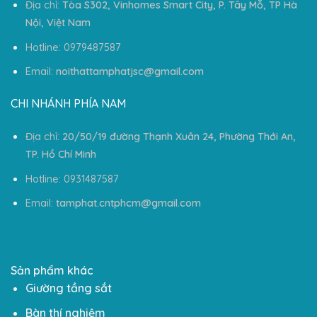
Địa chỉ:
Tòa S302, Vinhomes Smart City, P. Tây Mỗ, TP Hà
Nội, Việt Nam
Hotline: 0979487587
Email:
noithattamphatjsc@gmail.com
CHI NHÁNH PHÍA NAM
Địa chỉ:
20/50/19 đường Thạnh Xuân 24, Phường Thới An,
TP. Hồ Chí Minh
Hotline: 0931487587
Email:
tamphat.cntphcm@gmail.com
Sản phẩm khác
Giường tầng sắt
Bàn thí nghiệm