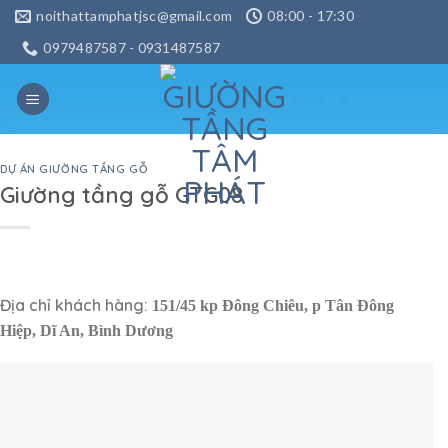
Skip
noithattamphatjsc@gmail.com
08:00 - 17:30
to
0979487587 - 0931487587
content
DỰ ÁN GIƯỜNG TẦNG GỖ
Giường tầng gỗ GTG08
Địa chỉ khách hàng:
151/45 kp Đông Chiêu, p Tân Đông
Hiệp, Dĩ An, Bình Dương