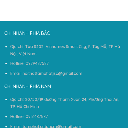
CHI NHÁNH PHÍA BẮC
Địa chỉ:
Tòa S302, Vinhomes Smart City, P. Tây Mỗ, TP Hà
Nội, Việt Nam
Hotline: 0979487587
Email:
noithattamphatjsc@gmail.com
CHI NHÁNH PHÍA NAM
Địa chỉ:
20/50/19 đường Thạnh Xuân 24, Phường Thới An,
TP. Hồ Chí Minh
Hotline: 0931487587
Email:
tamphat.cntphcm@gmail.com