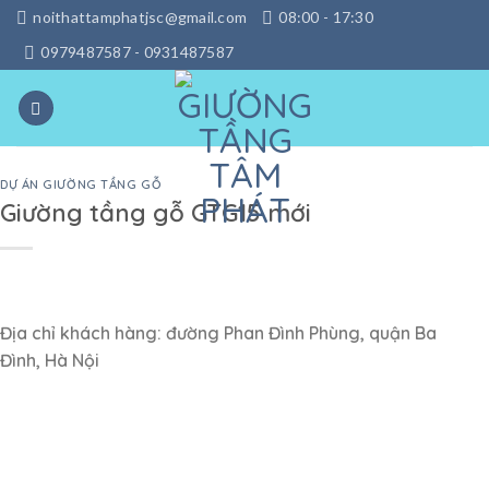
Skip
noithattamphatjsc@gmail.com
08:00 - 17:30
to
0979487587 - 0931487587
content
DỰ ÁN GIƯỜNG TẦNG GỖ
Giường tầng gỗ GTG15 mới
Địa chỉ khách hàng: đường Phan Đình Phùng, quận Ba
Đình, Hà Nội