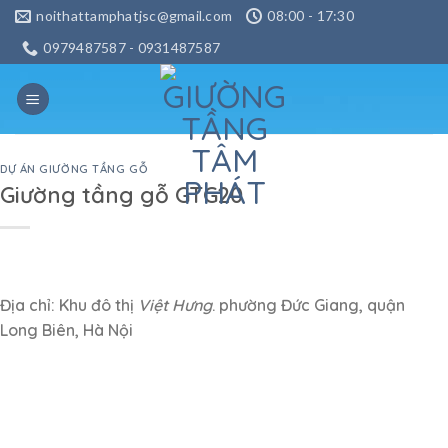
Skip
noithattamphatjsc@gmail.com
08:00 - 17:30
to
0979487587 - 0931487587
content
DỰ ÁN GIƯỜNG TẦNG GỖ
Giường tầng gỗ GTG20
Địa chỉ: Khu đô thị
Việt Hưng
. phường Đức Giang, quận
Long Biên, Hà Nội