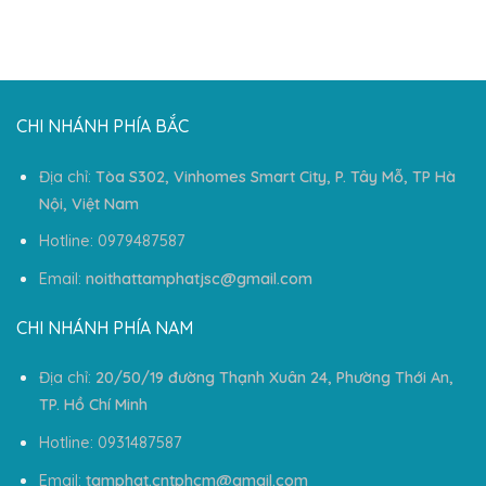
CHI NHÁNH PHÍA BẮC
Địa chỉ:
Tòa S302, Vinhomes Smart City, P. Tây Mỗ, TP Hà
Nội, Việt Nam
Hotline: 0979487587
Email:
noithattamphatjsc@gmail.com
CHI NHÁNH PHÍA NAM
Địa chỉ:
20/50/19 đường Thạnh Xuân 24, Phường Thới An,
TP. Hồ Chí Minh
Hotline: 0931487587
Email:
tamphat.cntphcm@gmail.com