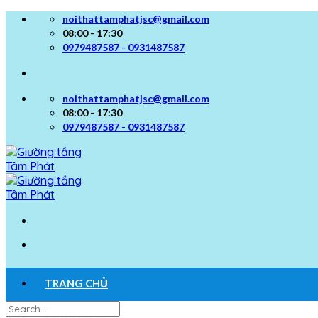
Skip
noithattamphatjsc@gmail.com
to
08:00 - 17:30
content
0979487587 - 0931487587
noithattamphatjsc@gmail.com
08:00 - 17:30
0979487587 - 0931487587
TRANG CHỦ
Search
GIỚI THIỆU