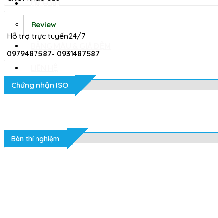
DỊCH VỤ
Review
Hỗ trợ trực tuyến24/7
BẢNG MÀU & GIÁ ĐỆM
0979487587- 0931487587
LIÊN HỆ
Chứng nhận ISO
Tin tức
Bàn thí nghiệm