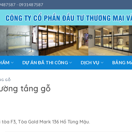
9487587 - 0931487587
PHẨM
DỰ ÁN ĐÃ THI CÔNG
DỊCH VỤ
BẢNG MÀ
NG GỖ
iường tầng gỗ
 tòa F3, Tòa Gold Mark 136 Hồ Tùng Mậu.