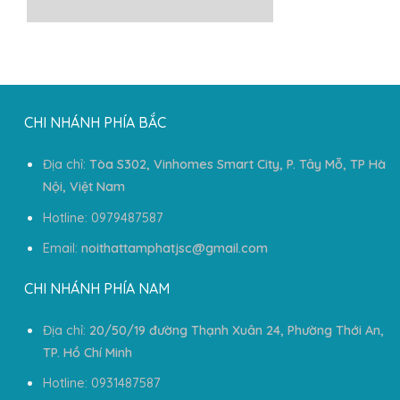
CHI NHÁNH PHÍA BẮC
Địa chỉ:
Tòa S302, Vinhomes Smart City, P. Tây Mỗ, TP Hà
Nội, Việt Nam
Hotline: 0979487587
Email:
noithattamphatjsc@gmail.com
CHI NHÁNH PHÍA NAM
Địa chỉ:
20/50/19 đường Thạnh Xuân 24, Phường Thới An,
TP. Hồ Chí Minh
Hotline: 0931487587