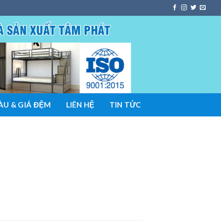
U & GIÁ ĐỆM
LIÊN HỆ
TIN TỨC