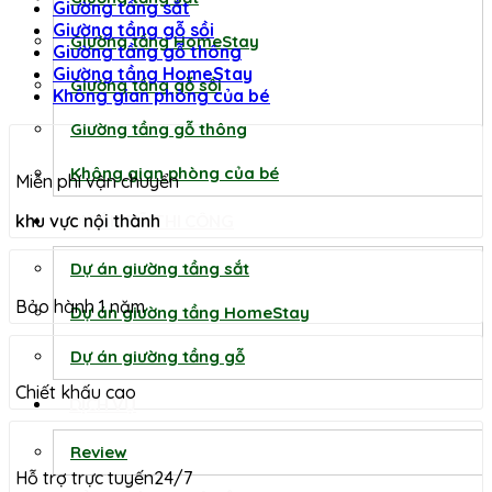
Giường tầng sắt
Giường tầng gỗ sồi
Giường tầng HomeStay
Giường tầng gỗ thông
Giường tầng HomeStay
Giường tầng gỗ sồi
Không gian phòng của bé
Giường tầng gỗ thông
Không gian phòng của bé
Miễn phí vận chuyển
khu vực nội thành
DỰ ÁN ĐÃ THI CÔNG
Dự án giường tầng sắt
Bảo hành 1 năm
Dự án giường tầng HomeStay
Dự án giường tầng gỗ
Chiết khấu cao
DỊCH VỤ
Review
Hỗ trợ trực tuyến24/7