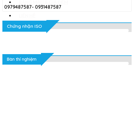
BẢNG MÀU & GIÁ ĐỆM
0979487587- 0931487587
LIÊN HỆ
Chứng nhận ISO
Tin tức
Bàn thí nghiệm