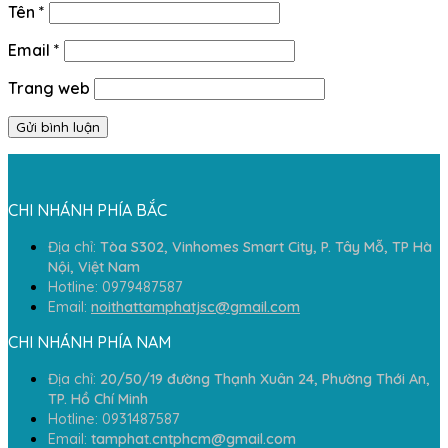
Tên
*
Email
*
Trang web
CHI NHÁNH PHÍA BẮC
Địa chỉ:
Tòa S302, Vinhomes Smart City, P. Tây Mỗ, TP Hà
Nội, Việt Nam
Hotline: 0979487587
Email:
noithattamphatjsc@gmail.com
CHI NHÁNH PHÍA NAM
Địa chỉ:
20/50/19 đường Thạnh Xuân 24, Phường Thới An,
TP. Hồ Chí Minh
Hotline: 0931487587
Email:
tamphat.cntphcm@gmail.com