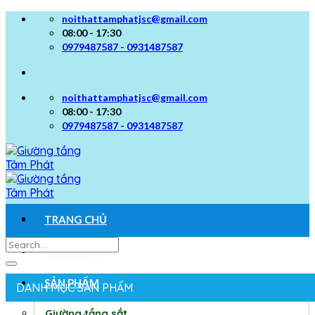
Skip
noithattamphatjsc@gmail.com
to
08:00 - 17:30
content
0979487587 - 0931487587
noithattamphatjsc@gmail.com
08:00 - 17:30
0979487587 - 0931487587
TRANG CHỦ
Search
GIỚI THIỆU
for:
SẢN PHẨM
DANH MỤC SẢN PHẨM
Giường tầng sắt