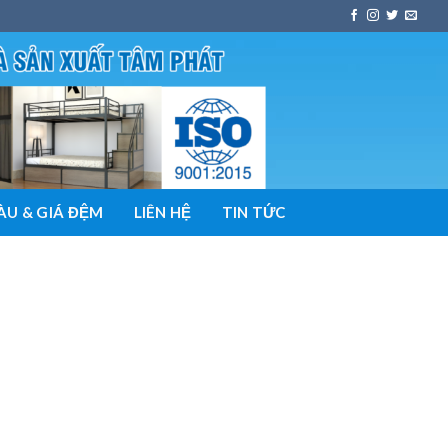
U & GIÁ ĐỆM
LIÊN HỆ
TIN TỨC