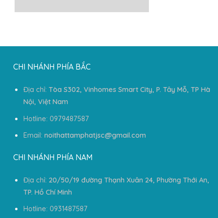
CHI NHÁNH PHÍA BẮC
Địa chỉ:
Tòa S302, Vinhomes Smart City, P. Tây Mỗ, TP Hà
Nội, Việt Nam
Hotline: 0979487587
Email:
noithattamphatjsc@gmail.com
CHI NHÁNH PHÍA NAM
Địa chỉ:
20/50/19 đường Thạnh Xuân 24, Phường Thới An,
TP. Hồ Chí Minh
Hotline: 0931487587