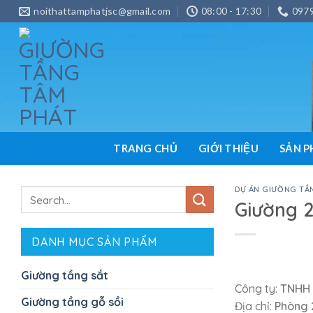
Skip
noithattamphatjsc@gmail.com
08:00 - 17:30
097
to
content
TRANG CHỦ
GIỚI THIỆU
SẢN 
DỰ ÁN GIƯỜNG TẦ
Search
Giường 2
for:
DANH MỤC SẢN PHẨM
Giường tầng sắt
Công ty:
TNHH t
Giường tầng gỗ sồi
Địa chỉ:
Phòng 2