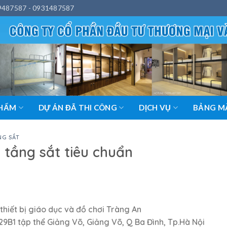
9487587 - 0931487587
PHẨM
DỰ ÁN ĐÃ THI CÔNG
DỊCH VỤ
BẢNG MÀ
NG SẮT
 tầng sắt tiêu chuẩn
hiết bị giáo dục và đồ chơi Tràng An
9B1 tập thể Giảng Võ, Giảng Võ, Q Ba Đình, Tp.Hà Nội