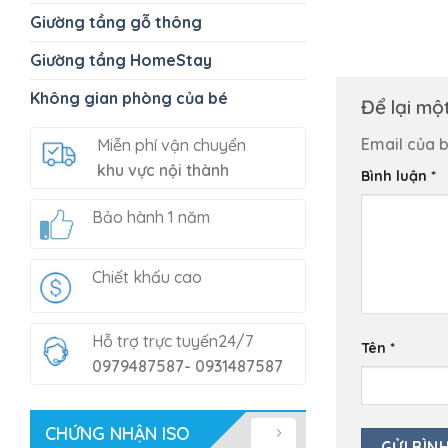
Giường tầng gỗ thông
Giường tầng HomeStay
Không gian phòng của bé
Để lại mộ
Email của b
Miễn phí vận chuyển
khu vực nội thành
Bình luận
*
Bảo hành 1 năm
Chiết khấu cao
Hỗ trợ trực tuyến24/7
Tên
*
0979487587- 0931487587
CHỨNG NHẬN ISO