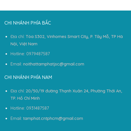
CHI NHÁNH PHÍA BẮC
Địa chỉ:
Tòa S302, Vinhomes Smart City, P. Tây Mỗ, TP Hà
Nội, Việt Nam
Hotline: 0979487587
Email:
noithattamphatjsc@gmail.com
CHI NHÁNH PHÍA NAM
Địa chỉ:
20/50/19 đường Thạnh Xuân 24, Phường Thới An,
TP. Hồ Chí Minh
Hotline: 0931487587
Email:
tamphat.cntphcm@gmail.com