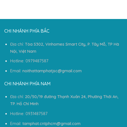
CHI NHÁNH PHÍA BẮC
Địa chỉ:
Tòa S302, Vinhomes Smart City, P. Tây Mỗ, TP Hà
Nội, Việt Nam
Hotline: 0979487587
Email:
noithattamphatjsc@gmail.com
CHI NHÁNH PHÍA NAM
Địa chỉ:
20/50/19 đường Thạnh Xuân 24, Phường Thới An,
TP. Hồ Chí Minh
Hotline: 0931487587
Email:
tamphat.cntphcm@gmail.com