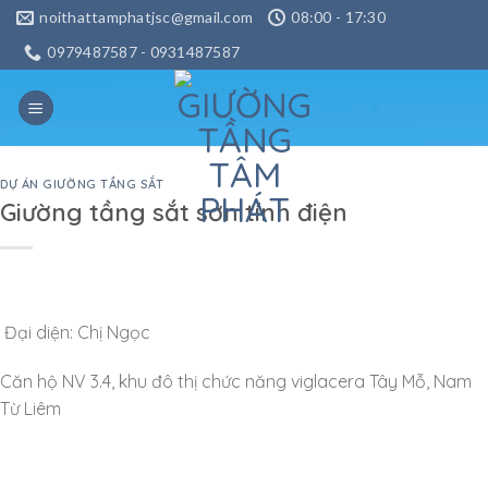
Skip
noithattamphatjsc@gmail.com
08:00 - 17:30
to
0979487587 - 0931487587
content
DỰ ÁN GIƯỜNG TẦNG SẮT
Giường tầng sắt sơn tính điện
Đại diện: Chị Ngọc
Căn hộ NV 3.4, khu đô thị chức năng viglacera Tây Mỗ, Nam
Từ Liêm