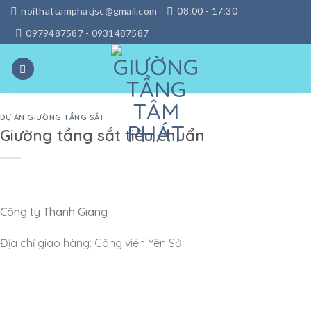
Skip
noithattamphatjsc@gmail.com
08:00 - 17:30
to
0979487587 - 0931487587
content
DỰ ÁN GIƯỜNG TẦNG SẮT
Giường tầng sắt tiêu chuẩn
Công ty Thanh Giang
Địa chỉ giao hàng: Công viên Yên Sở