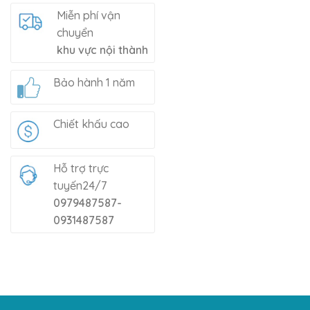
Miễn phí vận
chuyển
khu vực nội thành
Bảo hành 1 năm
Chiết khấu cao
Hỗ trợ trực
tuyến24/7
0979487587-
0931487587