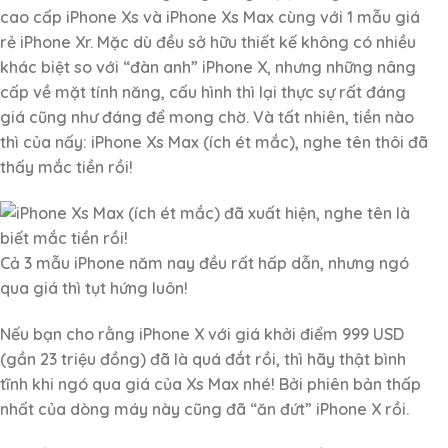
cao cấp iPhone Xs và iPhone Xs Max cùng với 1 mẫu giá
rẻ iPhone Xr. Mặc dù đều sở hữu thiết kế không có nhiều
khác biệt so với “đàn anh” iPhone X, nhưng những nâng
cấp về mặt tính năng, cấu hình thì lại thực sự rất đáng
giá cũng như đáng để mong chờ. Và tất nhiên, tiền nào
thì của nấy: iPhone Xs Max (ích ét mắc), nghe tên thôi đã
thấy mắc tiền rồi!
Cả 3 mẫu iPhone năm nay đều rất hấp dẫn, nhưng ngó
qua giá thì tụt hứng luôn!
Nếu bạn cho rằng iPhone X với giá khởi điểm 999 USD
(gần 23 triệu đồng) đã là quá đắt rồi, thì hãy thật bình
tĩnh khi ngó qua giá của Xs Max nhé! Bởi phiên bản thấp
nhất của dòng máy này cũng đã “ăn đứt” iPhone X rồi.