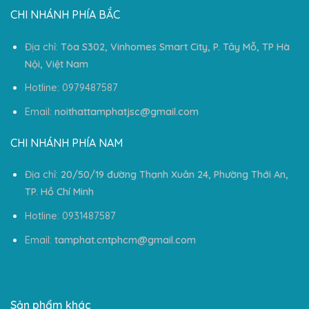
CHI NHÁNH PHÍA BẮC
Địa chỉ:
Tòa S302, Vinhomes Smart City, P. Tây Mỗ, TP Hà
Nội, Việt Nam
Hotline: 0979487587
Email:
noithattamphatjsc@gmail.com
CHI NHÁNH PHÍA NAM
Địa chỉ:
20/50/19 đường Thạnh Xuân 24, Phường Thới An,
TP. Hồ Chí Minh
Hotline: 0931487587
Email:
tamphat.cntphcm@gmail.com
Sản phẩm khác