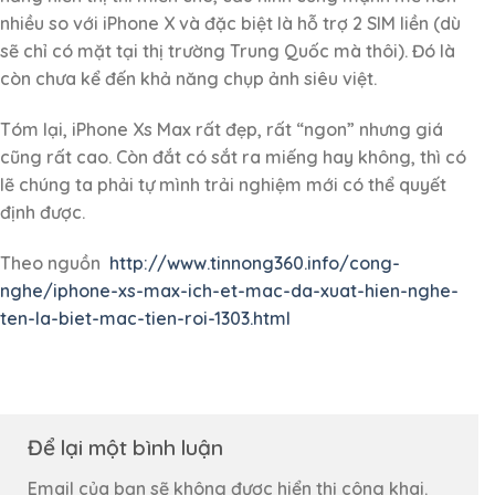
nhiều so với iPhone X và đặc biệt là hỗ trợ 2 SIM liền (dù
sẽ chỉ có mặt tại thị trường Trung Quốc mà thôi). Đó là
còn chưa kể đến khả năng chụp ảnh siêu việt.
Tóm lại, iPhone Xs Max rất đẹp, rất “ngon” nhưng giá
cũng rất cao. Còn đắt có sắt ra miếng hay không, thì có
lẽ chúng ta phải tự mình trải nghiệm mới có thể quyết
định được.
Theo nguồn
http://www.tinnong360.info/cong-
nghe/iphone-xs-max-ich-et-mac-da-xuat-hien-nghe-
ten-la-biet-mac-tien-roi-1303.html
Để lại một bình luận
Email của bạn sẽ không được hiển thị công khai.