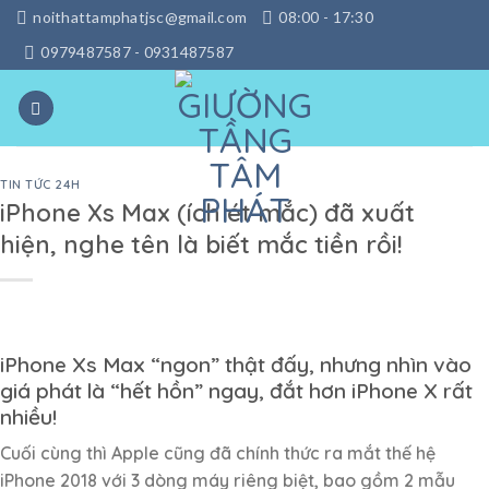
Skip
noithattamphatjsc@gmail.com
08:00 - 17:30
to
0979487587 - 0931487587
content
TIN TỨC 24H
iPhone Xs Max (ích ét mắc) đã xuất
hiện, nghe tên là biết mắc tiền rồi!
iPhone Xs Max “ngon” thật đấy, nhưng nhìn vào
giá phát là “hết hồn” ngay, đắt hơn iPhone X rất
nhiều!
Cuối cùng thì Apple cũng đã chính thức ra mắt thế hệ
iPhone 2018 với 3 dòng máy riêng biệt, bao gồm 2 mẫu