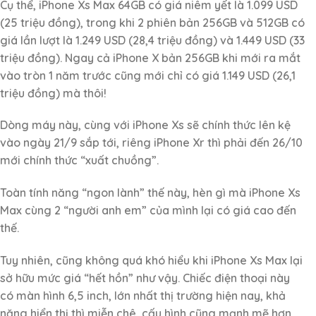
Cụ thể, iPhone Xs Max 64GB có giá niêm yết là 1.099 USD
(25 triệu đồng), trong khi 2 phiên bản 256GB và 512GB có
giá lần lượt là 1.249 USD (28,4 triệu đồng) và 1.449 USD (33
triệu đồng). Ngay cả iPhone X bản 256GB khi mới ra mắt
vào tròn 1 năm trước cũng mới chỉ có giá 1.149 USD (26,1
triệu đồng) mà thôi!
Dòng máy này, cùng với iPhone Xs sẽ chính thức lên kệ
vào ngày 21/9 sắp tới, riêng iPhone Xr thì phải đến 26/10
mới chính thức “xuất chuồng”.
Toàn tính năng “ngon lành” thế này, hèn gì mà iPhone Xs
Max cùng 2 “người anh em” của mình lại có giá cao đến
thế.
Tuy nhiên, cũng không quá khó hiểu khi iPhone Xs Max lại
sở hữu mức giá “hết hồn” như vậy. Chiếc điện thoại này
có màn hình 6,5 inch, lớn nhất thị trường hiện nay, khả
năng hiển thị thì miễn chê, cấu hình cũng mạnh mẽ hơn