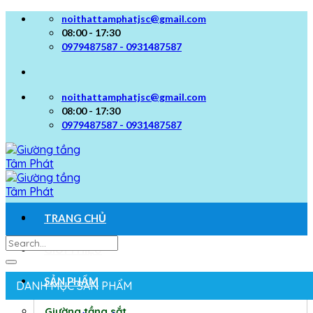
Skip
noithattamphatjsc@gmail.com
to
08:00 - 17:30
content
0979487587 - 0931487587
noithattamphatjsc@gmail.com
08:00 - 17:30
0979487587 - 0931487587
TRANG CHỦ
Search
GIỚI THIỆU
for:
SẢN PHẨM
DANH MỤC SẢN PHẨM
Giường tầng sắt