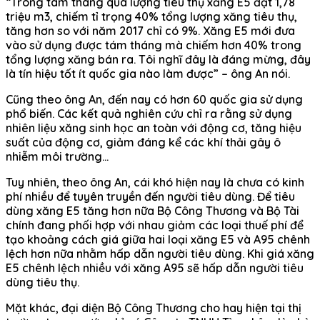
“Trong tám tháng qua lượng tiêu thụ xăng E5 đạt 1,78
triệu m3, chiếm tỉ trọng 40% tổng lượng xăng tiêu thụ,
tăng hơn so với năm 2017 chỉ có 9%. Xăng E5 mới đưa
vào sử dụng được tám tháng mà chiếm hơn 40% trong
tổng lượng xăng bán ra. Tôi nghĩ đây là đáng mừng, đây
là tín hiệu tốt ít quốc gia nào làm được” – ông An nói.
Cũng theo ông An, đến nay có hơn 60 quốc gia sử dụng
phổ biến. Các kết quả nghiên cứu chỉ ra rằng sử dụng
nhiên liệu xăng sinh học an toàn với động cơ, tăng hiệu
suất của động cơ, giảm đáng kể các khí thải gây ô
nhiễm môi trường…
Tuy nhiên, theo ông An, cái khó hiện nay là chưa có kinh
phí nhiều để tuyên truyền đến người tiêu dùng. Để tiêu
dùng xăng E5 tăng hơn nữa Bộ Công Thương và Bộ Tài
chính đang phối hợp với nhau giảm các loại thuế phí để
tạo khoảng cách giá giữa hai loại xăng E5 và A95 chênh
lệch hơn nữa nhằm hấp dẫn người tiêu dùng. Khi giá xăng
E5 chênh lệch nhiều với xăng A95 sẽ hấp dẫn người tiêu
dùng tiêu thụ.
Mặt khác, đại diện Bộ Công Thương cho hay hiện tại thị