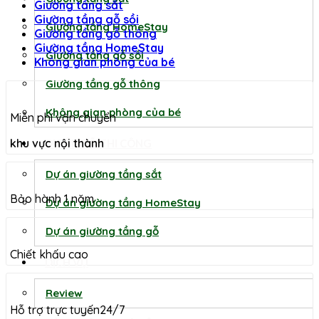
Giường tầng sắt
Giường tầng gỗ sồi
Giường tầng HomeStay
Giường tầng gỗ thông
Giường tầng HomeStay
Giường tầng gỗ sồi
Không gian phòng của bé
Giường tầng gỗ thông
Không gian phòng của bé
Miễn phí vận chuyển
khu vực nội thành
DỰ ÁN ĐÃ THI CÔNG
Dự án giường tầng sắt
Bảo hành 1 năm
Dự án giường tầng HomeStay
Dự án giường tầng gỗ
Chiết khấu cao
DỊCH VỤ
Review
Hỗ trợ trực tuyến24/7