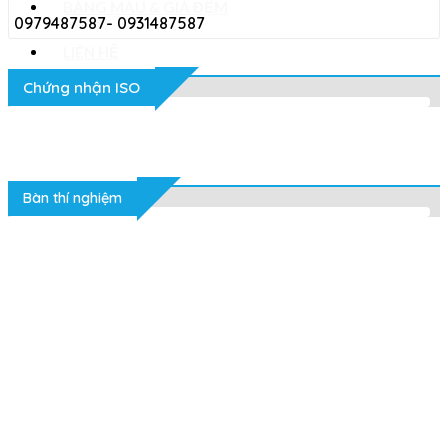
BẢNG MÀU & GIÁ ĐỆM
0979487587- 0931487587
LIÊN HỆ
Chứng nhận ISO
Tin tức
Bàn thí nghiệm